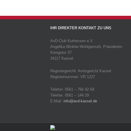
IHR DIREKTER KONTAKT ZU UNS
AvD-Club Kurhessen e.V.
Angelika Winkler-Wohlgemuth, Präsidentin
Königstor 37
34117 Kassel
Registergericht: Amtsgericht Kassel
Registernummer: VR 1227
Telefon: 0561 – 766 42 69
Telefax: 0561 – 144 29
E-Mail:
info@avd-kassel.de