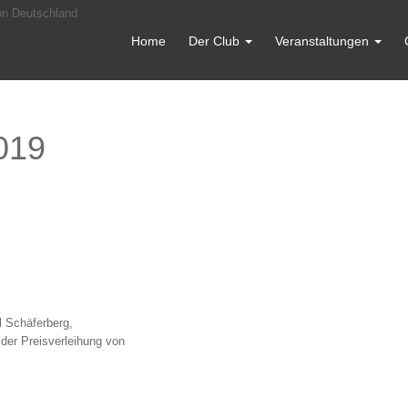
Home
Der Club
Veranstaltungen
019
l Schäferberg,
der Preisverleihung von