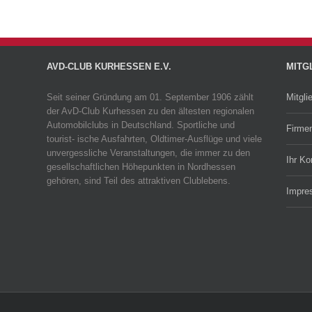
AVD-CLUB KURHESSEN E.V.
MITG
Seit seiner Gründung am 01. September 1906 zählt
Mitgli
der AvD-Club Kurhessen zu den ältesten regionalen
Automobilclubs in Deutschland. Sportliche und
Firmen
tourist- ische Ausfahrten, Oldtimer-Ausflüge und viele
unvergessliche Veranstaltungen, die immer zu den
Ihr K
gesellschaftlichen Höhepunkten in Nordhessen
gehören, sind Teil des attraktiven Clublebens.
Impre