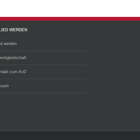
LIED WERDEN
ed werden
mitgliedschaft
ontakt zum AvD
ssum